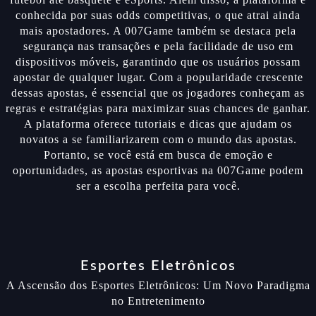
conhecida por suas odds competitivas, o que atrai ainda
mais apostadores. A 007Game também se destaca pela
segurança nas transações e pela facilidade de uso em
dispositivos móveis, garantindo que os usuários possam
apostar de qualquer lugar. Com a popularidade crescente
dessas apostas, é essencial que os jogadores conheçam as
regras e estratégias para maximizar suas chances de ganhar.
A plataforma oferece tutoriais e dicas que ajudam os
novatos a se familiarizarem com o mundo das apostas.
Portanto, se você está em busca de emoção e
oportunidades, as apostas esportivas na 007Game podem
ser a escolha perfeita para você.
Esportes Eletrônicos
A Ascensão dos Esportes Eletrônicos: Um Novo Paradigma
no Entretenimento