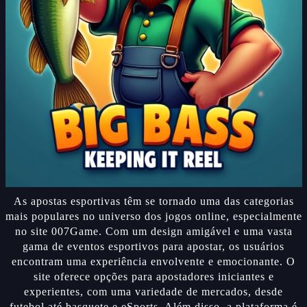
As apostas esportivas têm se tornado uma das categorias
mais populares no universo dos jogos online, especialmente
no site 007Game. Com um design amigável e uma vasta
gama de eventos esportivos para apostar, os usuários
encontram uma experiência envolvente e emocionante. O
site oferece opções para apostadores iniciantes e
experientes, com uma variedade de mercados, desde
futebol até basquete e eSports. Além disso, a plataforma é