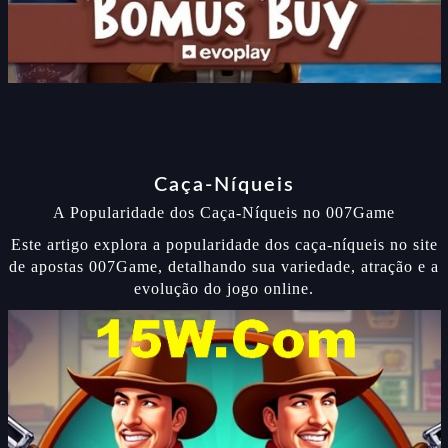
Caça-Níqueis
A Popularidade dos Caça-Níqueis no 007Game
Este artigo explora a popularidade dos caça-níqueis no site
de apostas 007Game, detalhando sua variedade, atração e a
evolução do jogo online.