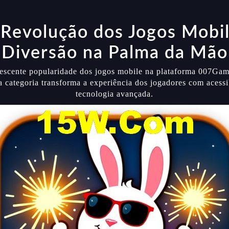
 Revolução dos Jogos Mobil
Diversão na Palma da Mão
rescente popularidade dos jogos mobile na plataforma 007Gam
 categoria transforma a experiência dos jogadores com acessi
tecnologia avançada.