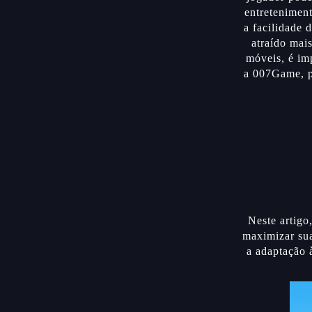
entreteniment
a facilidade 
atraído mai
móveis, é im
a 007Game, pa
Neste artigo
maximizar sua
a adaptação 