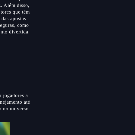
s. Além disso,
atores que têm
 das apostas
seguras, como
nto divertida.
r jogadores a
anejamento até
o no universo