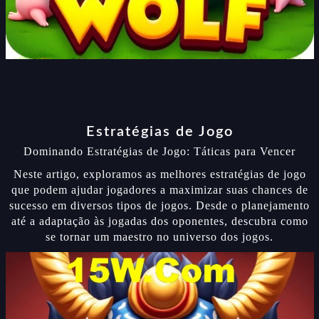
Estratégias de Jogo
Dominando Estratégias de Jogo: Táticas para Vencer
Neste artigo, exploramos as melhores estratégias de jogo
que podem ajudar jogadores a maximizar suas chances de
sucesso em diversos tipos de jogos. Desde o planejamento
até a adaptação às jogadas dos oponentes, descubra como
se tornar um maestro no universo dos jogos.