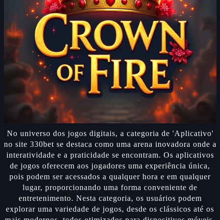
No universo dos jogos digitais, a categoria de 'Aplicativo'
no site 330bet se destaca como uma arena inovadora onde a
interatividade e a praticidade se encontram. Os aplicativos
de jogos oferecem aos jogadores uma experiência única,
pois podem ser acessados a qualquer hora e em qualquer
lugar, proporcionando uma forma conveniente de
entretenimento. Nesta categoria, os usuários podem
explorar uma variedade de jogos, desde os clássicos até os
mais modernos, todos otimizados para dispositivos móveis.