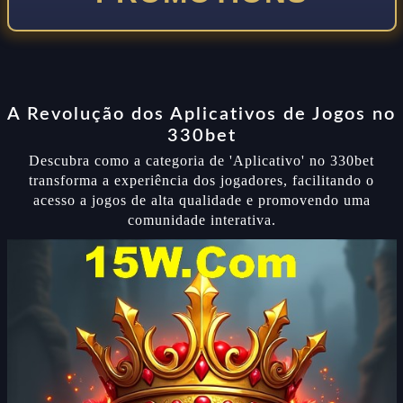
A Revolução dos Aplicativos de Jogos no
330bet
Descubra como a categoria de 'Aplicativo' no 330bet
transforma a experiência dos jogadores, facilitando o
acesso a jogos de alta qualidade e promovendo uma
comunidade interativa.