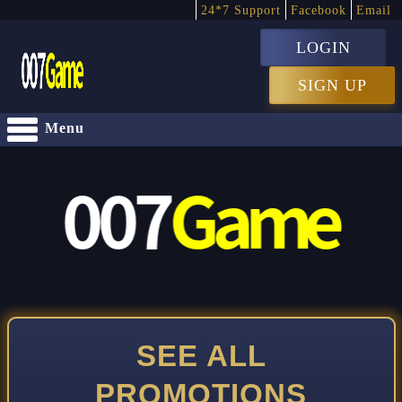
24*7 Support
Facebook
Email
LOGIN
SIGN UP
Menu
SEE ALL
PROMOTIONS