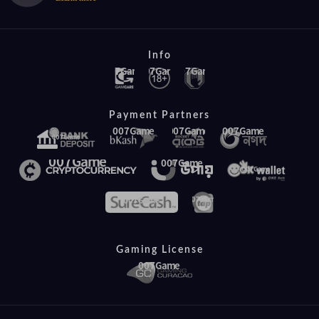
Info
Payment Partners
Gaming License