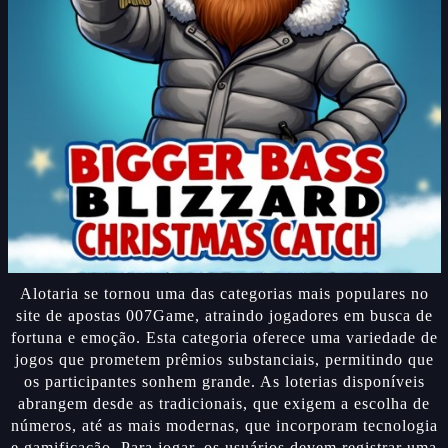
Alotaria se tornou uma das categorias mais populares no
site de apostas 007Game, atraindo jogadores em busca de
fortuna e emoção. Esta categoria oferece uma variedade de
jogos que prometem prêmios substanciais, permitindo que
os participantes sonhem grande. As loterias disponíveis
abrangem desde as tradicionais, que exigem a escolha de
números, até as mais modernas, que incorporam tecnologia
e gamificação. Para jogar, os usuários devem registrar uma