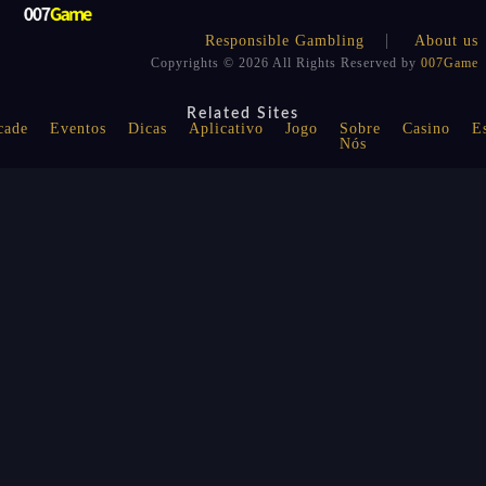
Responsible Gambling
About us
Copyrights © 2026 All Rights Reserved by
007Game
Related Sites
cade
Eventos
Dicas
Aplicativo
Jogo
Sobre
Casino
E
Nós