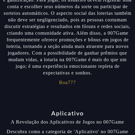
conta e escolher seus números da sorte ou participar de
sorteios automáticos. O aspecto social das loterias também
não deve ser negligenciado, pois as pessoas costumam
discutir estratégias e resultados em fóruns e redes sociais,
criando uma comunidade ativa. Além disso, a 007Game
frequentemente oferece promoções e bônus em jogos de
loteria, tornando a seção ainda mais atraente para novos
jogadores. Com a possibilidade de ganhar prêmios que
mudam vidas, a lotaria na 007Game é mais do que um
jogo; é uma experiência emocionante repleta de
expectativas e sonhos.
Boa777
Aplicativo
A Revolução dos Aplicativos de Jogos no 007Game
Descubra como a categoria de 'Aplicativo' no 007Game