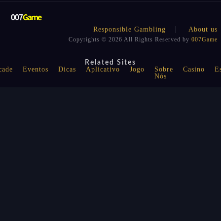
Responsible Gambling
About us
Copyrights © 2026 All Rights Reserved by
007Game
Related Sites
cade
Eventos
Dicas
Aplicativo
Jogo
Sobre
Casino
E
Nós