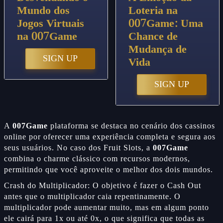
Mundo dos
Loteria na
Jogos Virtuais
007Game: Uma
na 007Game
Chance de
Mudança de
SIGN UP
Vida
SIGN UP
A
007Game
plataforma se destaca no cenário dos cassinos
online por oferecer uma experiência completa e segura aos
seus usuários. No caso dos Fruit Slots, a
007Game
combina o charme clássico com recursos modernos,
permitindo que você aproveite o melhor dos dois mundos.
Crash do Multiplicador: O objetivo é fazer o Cash Out
antes que o multiplicador caia repentinamente. O
multiplicador pode aumentar muito, mas em algum ponto
ele cairá para 1x ou até 0x, o que significa que todas as