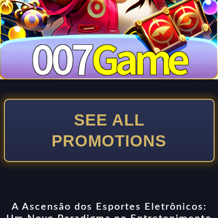
SEE ALL
PROMOTIONS
A Ascensão dos Esportes Eletrônicos: