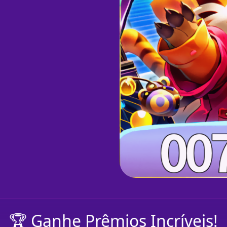
🏆 Ganhe Prêmios Incríveis!