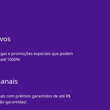
ivos
argas e promoções especiais que podem
 até 1000%!
manais
nais com prêmios garantidos de até R$
ão garantidas!