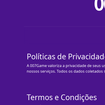
Políticas de Privacida
A 007Game valoriza a privacidade de seus 
nossos serviços. Todos os dados coletados s
Termos e Condições