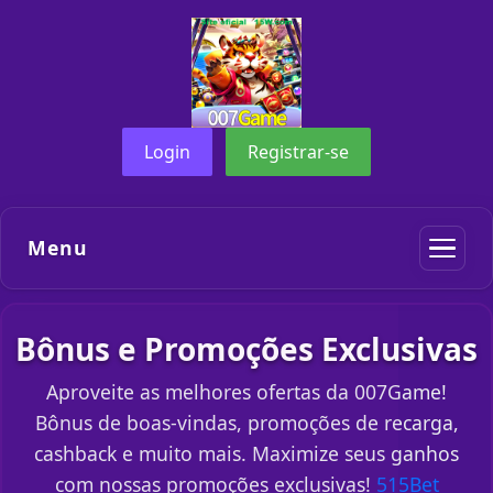
Login
Registrar-se
Menu
Bônus e Promoções Exclusivas
Aproveite as melhores ofertas da 007Game!
Bônus de boas-vindas, promoções de recarga,
cashback e muito mais. Maximize seus ganhos
com nossas promoções exclusivas!
515Bet