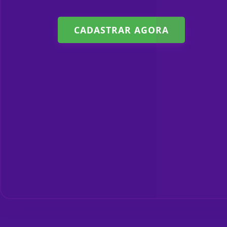
CADASTRAR AGORA