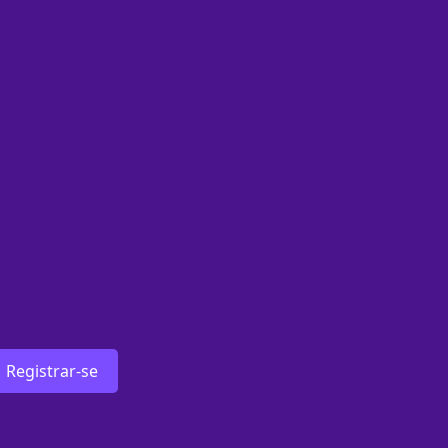
Registrar-se