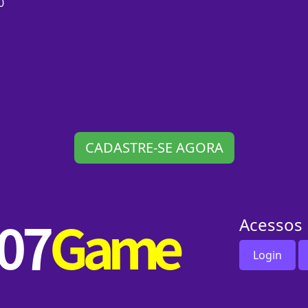
0
CADASTRE-SE AGORA
Acessos
Login