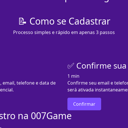
📝 Como se Cadastrar
Processo simples e rápido em apenas 3 passos
✅ Confirme sua
1 min
 email, telefone e data de
Confirme seu email e telefo
encial.
será ativada instantaneame
Confirmar
astro na 007Game