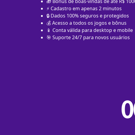
🎁 Bônus de boas-vindas de até R$ 100
⚡ Cadastro em apenas 2 minutos
🔒 Dados 100% seguros e protegidos
💰 Acesso a todos os jogos e bônus
📱 Conta válida para desktop e mobile
🎯 Suporte 24/7 para novos usuários