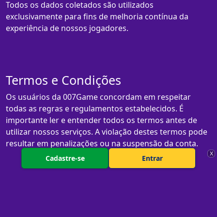
Todos os dados coletados são utilizados
exclusivamente para fins de melhoria contínua da
experiência de nossos jogadores.
Termos e Condições
Os usuários da 007Game concordam em respeitar
todas as regras e regulamentos estabelecidos. É
importante ler e entender todos os termos antes de
utilizar nossos serviços. A violação destes termos pode
resultar em penalizações ou na suspensão da conta.
X
Cadastre-se
Entrar