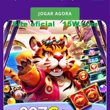
JOGAR AGORA