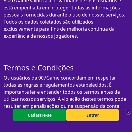
A 007Game valoriza a privacidade de seus usuários e
está empenhada em proteger todas as informações
pessoais fornecidas durante o uso de nossos serviços.
Todos os dados coletados são utilizados
exclusivamente para fins de melhoria contínua da
experiência de nossos jogadores.
Termos e Condições
Os usuários da 007Game concordam em respeitar
todas as regras e regulamentos estabelecidos. É
importante ler e entender todos os termos antes de
utilizar nossos serviços. A violação destes termos pode
resultar em penalizações ou na suspensão da conta.
X
Cadastre-se
Entrar