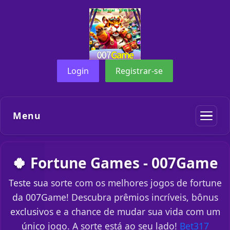
Login
Registrar-se
Menu
🍀 Fortune Games - 007Game
Teste sua sorte com os melhores jogos de fortune
da 007Game! Descubra prêmios incríveis, bônus
exclusivos e a chance de mudar sua vida com um
único jogo. A sorte está ao seu lado!
Bet317