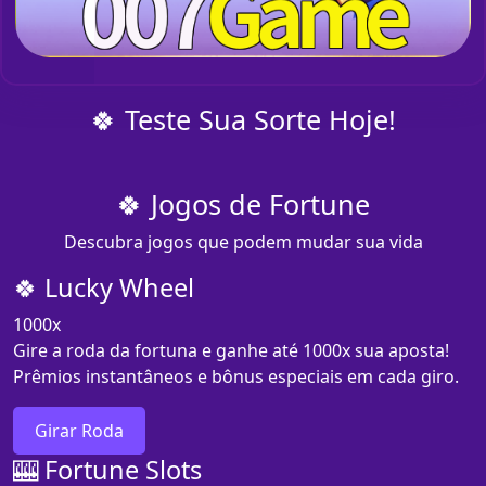
🍀 Teste Sua Sorte Hoje!
🍀 Jogos de Fortune
Descubra jogos que podem mudar sua vida
🍀 Lucky Wheel
1000x
Gire a roda da fortuna e ganhe até 1000x sua aposta!
Prêmios instantâneos e bônus especiais em cada giro.
Girar Roda
🎰 Fortune Slots