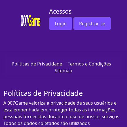
Acessos
Login
Registrar-se
Políticas de Privacidade
Termos e Condições
Sitemap
Políticas de Privacidade
A 007Game valoriza a privacidade de seus usuários e
está empenhada em proteger todas as informações
pessoais fornecidas durante o uso de nossos serviços.
Todos os dados coletados são utilizados