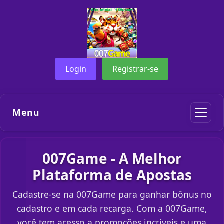
Login
Registrar-se
Menu
007Game - A Melhor
Plataforma de Apostas
Cadastre-se na 007Game para ganhar bônus no
cadastro e em cada recarga. Com a 007Game,
você tem acesso a promoções incríveis e uma