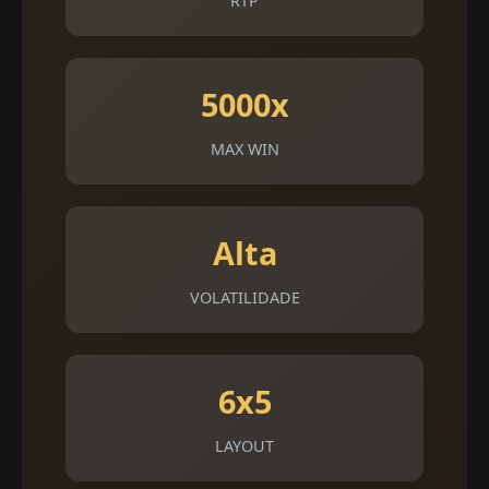
RTP
5000x
MAX WIN
Alta
VOLATILIDADE
6x5
LAYOUT