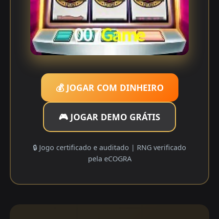
💰 JOGAR COM DINHEIRO
🎮 JOGAR DEMO GRÁTIS
🔒 Jogo certificado e auditado | RNG verificado
pela eCOGRA