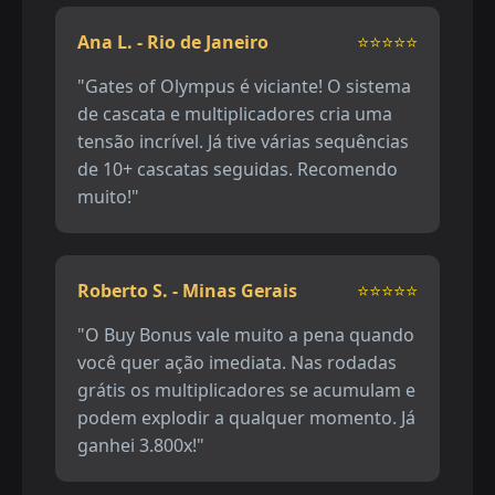
Ana L. - Rio de Janeiro
⭐⭐⭐⭐⭐
"Gates of Olympus é viciante! O sistema
de cascata e multiplicadores cria uma
tensão incrível. Já tive várias sequências
de 10+ cascatas seguidas. Recomendo
muito!"
Roberto S. - Minas Gerais
⭐⭐⭐⭐⭐
"O Buy Bonus vale muito a pena quando
você quer ação imediata. Nas rodadas
grátis os multiplicadores se acumulam e
podem explodir a qualquer momento. Já
ganhei 3.800x!"