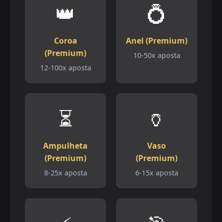
👑
💍
Coroa
Anel (Premium)
(Premium)
10-50x aposta
12-100x aposta
⏳
🏺
Ampulheta
Vaso
(Premium)
(Premium)
8-25x aposta
6-15x aposta