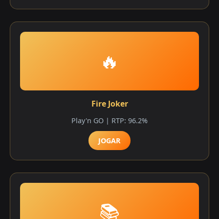
🔥
Fire Joker
Play'n GO | RTP: 96.2%
JOGAR
📚