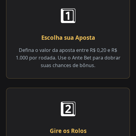
1️⃣
Escolha sua Aposta
Defina o valor da aposta entre R$ 0,20 e R$
1.000 por rodada. Use o Ante Bet para dobrar
suas chances de bônus.
2️⃣
Gire os Rolos