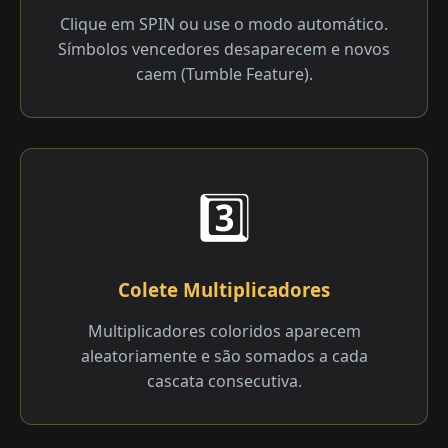
Clique em SPIN ou use o modo automático.
Símbolos vencedores desaparecem e novos
caem (Tumble Feature).
3️⃣
Colete Multiplicadores
Multiplicadores coloridos aparecem
aleatoriamente e são somados a cada
cascata consecutiva.