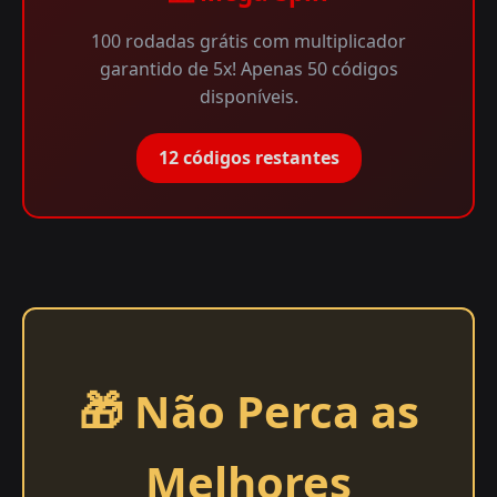
100 rodadas grátis com multiplicador
garantido de 5x! Apenas 50 códigos
disponíveis.
12 códigos restantes
🎁 Não Perca as
Melhores