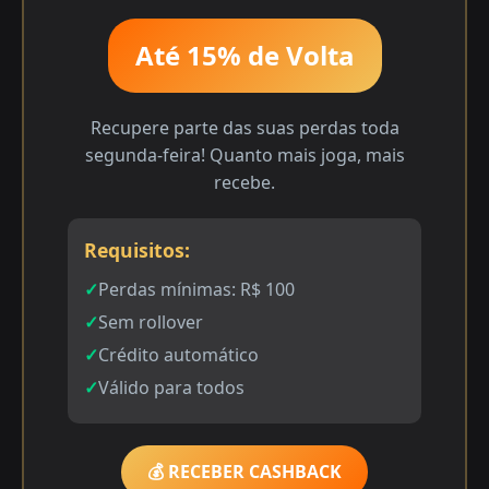
Até 15% de Volta
Recupere parte das suas perdas toda
segunda-feira! Quanto mais joga, mais
recebe.
Requisitos:
Perdas mínimas: R$ 100
Sem rollover
Crédito automático
Válido para todos
💰 RECEBER CASHBACK