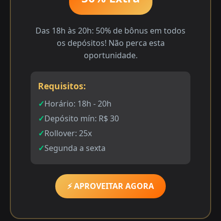
Das 18h às 20h: 50% de bônus em todos
os depósitos! Não perca esta
oportunidade.
Requisitos:
Horário: 18h - 20h
Depósito mín: R$ 30
Rollover: 25x
Segunda a sexta
⚡ APROVEITAR AGORA