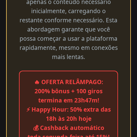
apenas o conteúdo necessário
inicialmente, carregando o
restante conforme necessário. Esta
abordagem garante que você
possa começar a usar a plataforma
rapidamente, mesmo em conexões
mais lentas.
🔥 OFERTA RELÂMPAGO:
200% bônus + 100 giros
termina em 23h47m!
⚡ Happy Hour: 50% extra das
18h às 20h hoje
💰 Cashback automático
toda segunda-feira até 15%!