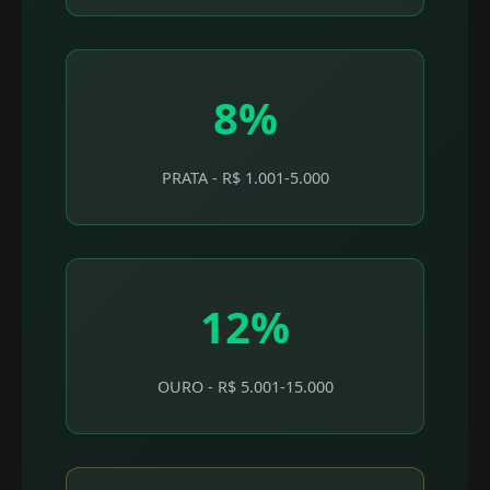
8%
PRATA - R$ 1.001-5.000
12%
OURO - R$ 5.001-15.000