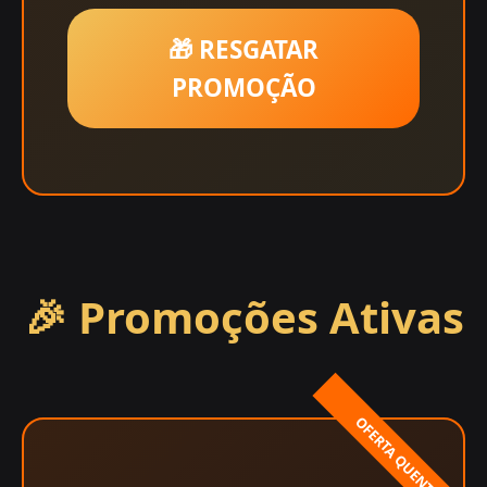
🎁 RESGATAR
PROMOÇÃO
🎉 Promoções Ativas