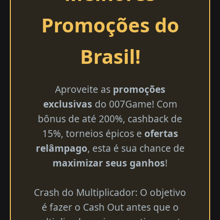
Promoções do
Brasil!
Aproveite as
promoções
exclusivas
do 007Game! Com
bônus de até 200%, cashback de
15%, torneios épicos e
ofertas
relâmpago
, esta é sua chance de
maximizar seus ganhos
!
Crash do Multiplicador: O objetivo
é fazer o Cash Out antes que o