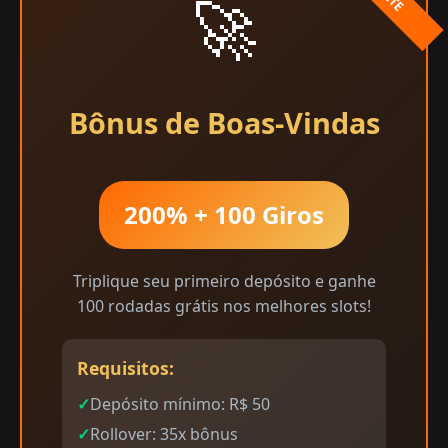
🚀
Bônus de Boas-Vindas
200% + 100 Giros
Triplique seu primeiro depósito e ganhe
100 rodadas grátis nos melhores slots!
Requisitos:
Depósito mínimo: R$ 50
Rollover: 35x bônus