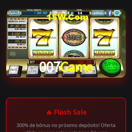
🔥 Flash Sale
300% de bônus no próximo depósito! Oferta