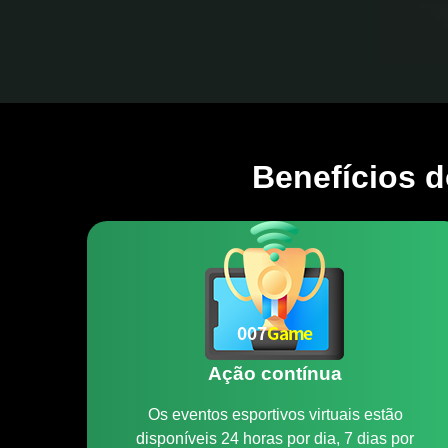
Benefícios 
Ação contínua
Os eventos esportivos virtuais estão
disponíveis 24 horas por dia, 7 dias por