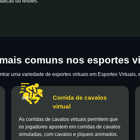
áticas ou lesões.
 mais comuns nos esportes v
ar uma variedade de esportes virtuais em Esportes Virtuais, 
Corrida de cavalos
virtual
As corridas de cavalos virtuais permitem que
os jogadores apostem em corridas de cavalos
simuladas, com cavalos e jóqueis animados.