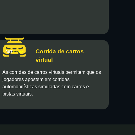
Corrida de carros
virtual
As corridas de carros virtuais permitem que os
jogadores apostem em corridas
automobilísticas simuladas com carros e
pistas virtuais.