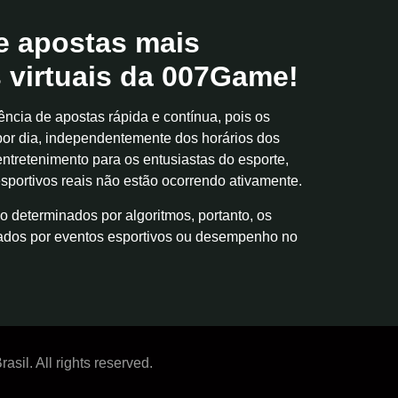
de apostas mais
 virtuais da 007Game!
ncia de apostas rápida e contínua, pois os
 por dia, independentemente dos horários dos
entretenimento para os entusiastas do esporte,
sportivos reais não estão ocorrendo ativamente.
o determinados por algoritmos, portanto, os
ciados por eventos esportivos ou desempenho no
il. All rights reserved.