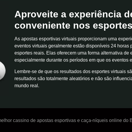
Aproveite a experiência 
conveniente nos esportes
As apostas esportivas virtuais proporcionam uma experiê
eventos virtuais geralmente estão disponíveis 24 horas
esportes reais. Elas oferecem uma forma alternativa de 
especialmente durante os períodos em que os eventos e
Lembre-se de que os resultados dos esportes virtuais sã
resultados são totalmente aleatórios e não são influen
mundo real.
hor cassino de apostas esportivas e caça-níqueis online do Bras