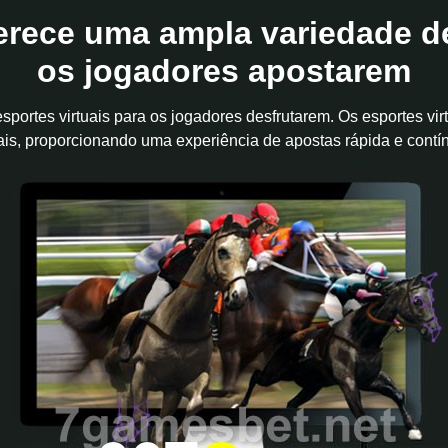
rece uma ampla variedade de 
os jogadores apostarem
ortes virtuais para os jogadores desfrutarem. Os esportes vi
ais, proporcionando uma experiência de apostas rápida e contí