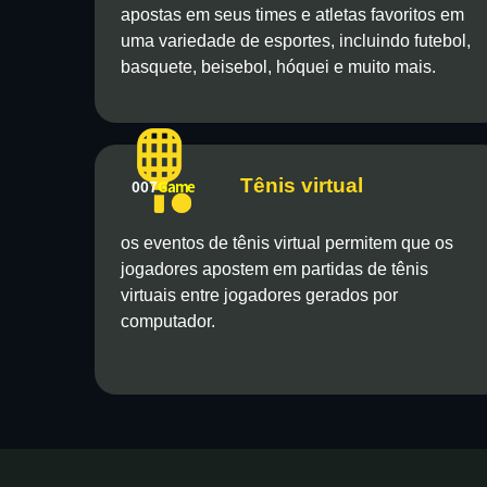
apostas em seus times e atletas favoritos em
uma variedade de esportes, incluindo futebol,
basquete, beisebol, hóquei e muito mais.
Tênis virtual
os eventos de tênis virtual permitem que os
jogadores apostem em partidas de tênis
virtuais entre jogadores gerados por
computador.