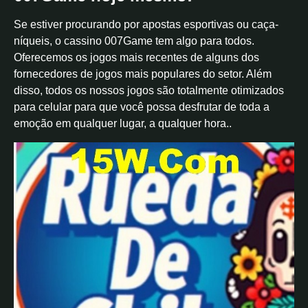
Se estiver procurando por apostas esportivas ou caça-
níqueis, o cassino 007Game tem algo para todos.
Oferecemos os jogos mais recentes de alguns dos
fornecedores de jogos mais populares do setor. Além
disso, todos os nossos jogos são totalmente otimizados
para celular para que você possa desfrutar de toda a
emoção em qualquer lugar, a qualquer hora..