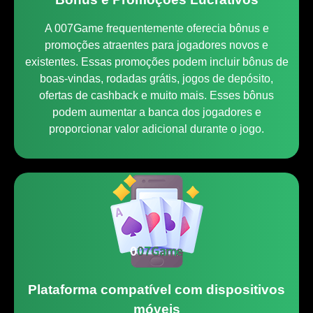
A 007Game frequentemente oferecia bônus e
promoções atraentes para jogadores novos e
existentes. Essas promoções podem incluir bônus de
boas-vindas, rodadas grátis, jogos de depósito,
ofertas de cashback e muito mais. Esses bônus
podem aumentar a banca dos jogadores e
proporcionar valor adicional durante o jogo.
Plataforma compatível com dispositivos
móveis