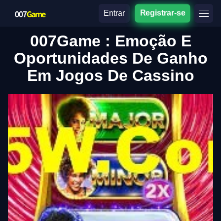
Entrar
Registrar-se
007Game : Emoção E
Oportunidades De Ganho
Em Jogos De Cassino