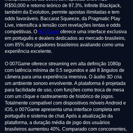
R$50,000 e retorno teórico de 97.3%. Infinite Blackjack,
também da Evolution, permite apostas ilimitadas e tem
odds favoráveis. Baccarat Squeeze, da Pragmatic Play
Live, intensifica a tensão com revelações lentas e odds
competitivas. O
007Game
oferece uma interface exclusiva
em português e dealers dedicados ao mercado brasileiro,
com 85% dos jogadores brasileiros avaliando como uma
experiência excelente.
O 007Game oferece streaming em alta definição 1080p
com latência mínima de 0.5 segundos e até 8 ângulos de
câmera para uma experiência imersiva. O áudio 3D cria
um ambiente sonoro envolvente. A plataforma é projetada
para facilidade de uso, com funções como troca de mesa
com um clique e rastreamento de histórico de jogos.
Totalmente compatível com dispositivos móveis Android e
iOS, o 007Game apresenta uma interface completa em
português e sistema de chat. Após a atualização da
plataforma, a duração média de jogo dos usuários
brasileiros aumentou 40%. Comparado com concorrentes,