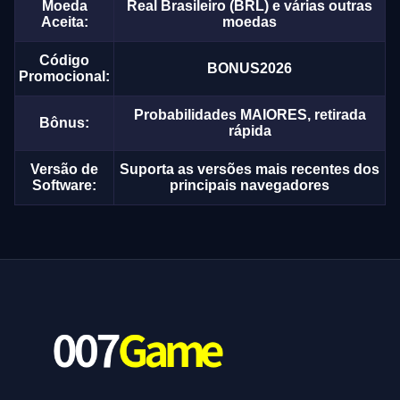
Moeda
Real Brasileiro (BRL) e várias outras
Aceita:
moedas
Código
BONUS2026
Promocional:
Probabilidades MAIORES, retirada
Bônus:
rápida
Versão de
Suporta as versões mais recentes dos
Software:
principais navegadores