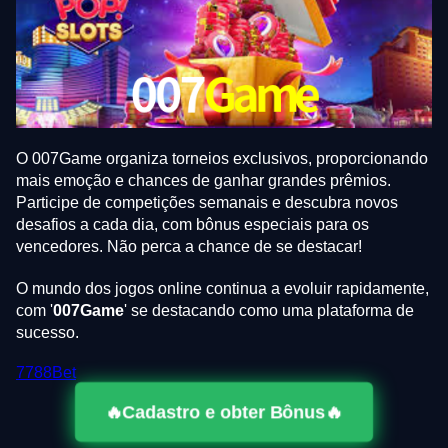
O 007Game organiza torneios exclusivos, proporcionando
mais emoção e chances de ganhar grandes prêmios.
Participe de competições semanais e descubra novos
desafios a cada dia, com bônus especiais para os
vencedores. Não perca a chance de se destacar!
O mundo dos jogos online continua a evoluir rapidamente,
com '
007Game
' se destacando como uma plataforma de
sucesso.
7788Bet
🔥Cadastro e obter Bônus🔥