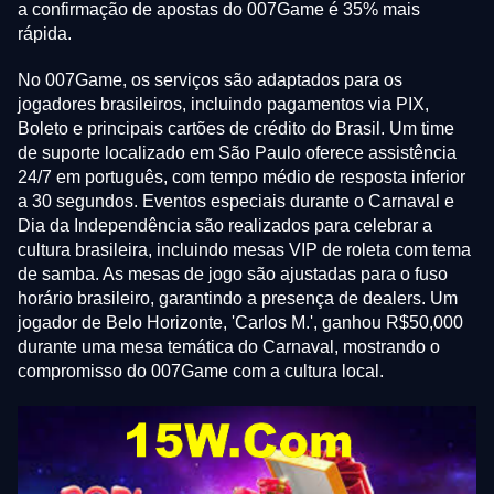
a confirmação de apostas do 007Game é 35% mais
rápida.
No 007Game, os serviços são adaptados para os
jogadores brasileiros, incluindo pagamentos via PIX,
Boleto e principais cartões de crédito do Brasil. Um time
de suporte localizado em São Paulo oferece assistência
24/7 em português, com tempo médio de resposta inferior
a 30 segundos. Eventos especiais durante o Carnaval e
Dia da Independência são realizados para celebrar a
cultura brasileira, incluindo mesas VIP de roleta com tema
de samba. As mesas de jogo são ajustadas para o fuso
horário brasileiro, garantindo a presença de dealers. Um
jogador de Belo Horizonte, 'Carlos M.', ganhou R$50,000
durante uma mesa temática do Carnaval, mostrando o
compromisso do 007Game com a cultura local.